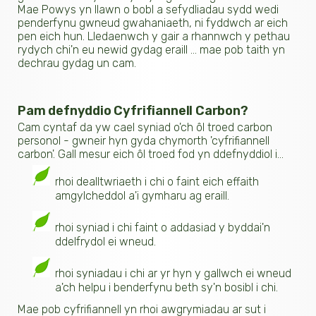
Mae Powys yn llawn o bobl a sefydliadau sydd wedi
penderfynu gwneud gwahaniaeth, ni fyddwch ar eich
pen eich hun. Lledaenwch y gair a rhannwch y pethau
rydych chi'n eu newid gydag eraill ... mae pob taith yn
dechrau gydag un cam.
Pam defnyddio Cyfrifiannell Carbon?
Cam cyntaf da yw cael syniad o'ch ôl troed carbon
personol - gwneir hyn gyda chymorth 'cyfrifiannell
carbon'. Gall mesur eich ôl troed fod yn ddefnyddiol i...
rhoi dealltwriaeth i chi o faint eich effaith
amgylcheddol a'i gymharu ag eraill.
rhoi syniad i chi faint o addasiad y byddai'n
ddelfrydol ei wneud.
rhoi syniadau i chi ar yr hyn y gallwch ei wneud
a'ch helpu i benderfynu beth sy'n bosibl i chi.
Mae pob cyfrifiannell yn rhoi awgrymiadau ar sut i