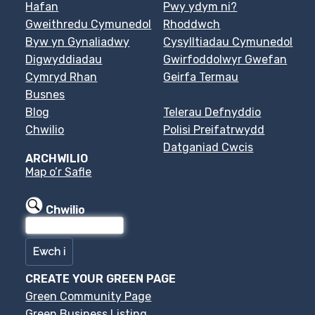
Hafan
Pwy ydym ni?
Gweithredu Cymunedol
Rhoddwch
Byw yn Gynaliadwy
Cysylltiadau Cymunedol
Digwyddiadau
Gwirfoddolwyr Gwefan
Cymryd Rhan
Geirfa Termau
Busnes
Blog
Telerau Defnyddio
Chwilio
Polisi Preifatrwydd
Datganiad Cwcis
ARCHWILIO
Map o’r Safle
Chwilio
CREATE YOUR GREEN PAGE
Green Community Page
Green Business Listing