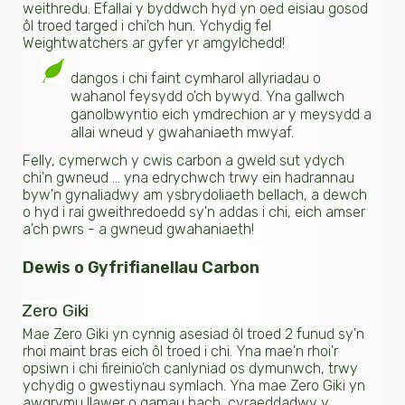
weithredu. Efallai y byddwch hyd yn oed eisiau gosod
ôl troed targed i chi'ch hun. Ychydig fel
Weightwatchers ar gyfer yr amgylchedd!
dangos i chi faint cymharol allyriadau o
wahanol feysydd o'ch bywyd. Yna gallwch
ganolbwyntio eich ymdrechion ar y meysydd a
allai wneud y gwahaniaeth mwyaf.
Felly, cymerwch y cwis carbon a gweld sut ydych
chi'n gwneud ... yna edrychwch trwy ein hadrannau
byw'n gynaliadwy am ysbrydoliaeth bellach, a dewch
o hyd i rai gweithredoedd sy'n addas i chi, eich amser
a'ch pwrs - a gwneud gwahaniaeth!
Dewis o Gyfrifianellau Carbon
Zero Giki
Mae Zero Giki yn cynnig asesiad ôl troed 2 funud sy'n
rhoi maint bras eich ôl troed i chi. Yna mae'n rhoi'r
opsiwn i chi fireinio'ch canlyniad os dymunwch, trwy
ychydig o gwestiynau symlach. Yna mae Zero Giki yn
awgrymu llawer o gamau bach, cyraeddadwy y