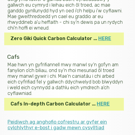
gallwch eu cymryd i leihau eich ôl troed, ac mae
ganddo gynllunydd hyd yn oed i'ch helpu i'w cyflawni.
Mae gweithredoedd yn cael eu graddio ar eu
rhwyddineb a'u heffaith - chi sy'n dewis pa un rydych
chi'n hoffi ei wneud.
Zero Giki Quick Carbon Calculator ...
HERE
Cafs
Mae hwn yn gyfrifiannell mwy manwl sy'n gofyn am
fanylion o'ch biliau, ond sy'n rhoi mesuriad ôl troed
mwy manwl gywir i chi. Mae'n caniatáu i chi arbed
eich cyfrifiad fel y gallwch ddychwelyd bob blwyddyn
i weld eich cynnydd a dathlu eich ymdrech a'ch
cyflawniad.
Cafs In-depth Carbon Calculator ...
HERE
Peidiwch ag anghofio cofrestru ar gyfer ein
cylchlythyr e-bost i gadw mewn cysylltiad