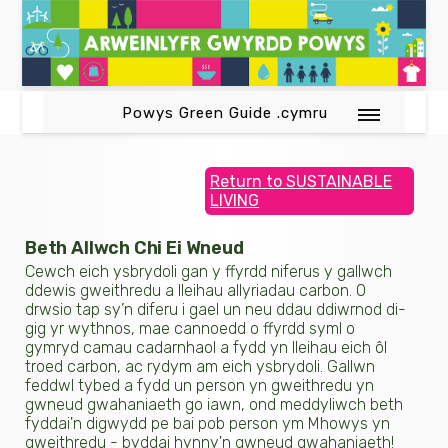
Powys Green Guide .cymru
Return to SUSTAINABLE
LIVING
Beth Allwch Chi Ei Wneud
Cewch eich ysbrydoli gan y ffyrdd niferus y gallwch
ddewis gweithredu a lleihau allyriadau carbon. O
drwsio tap sy’n diferu i gael un neu ddau ddiwrnod di-
gig yr wythnos, mae cannoedd o ffyrdd syml o
gymryd camau cadarnhaol a fydd yn lleihau eich ôl
troed carbon, ac rydym am eich ysbrydoli. Gallwn
feddwl tybed a fydd un person yn gweithredu yn
gwneud gwahaniaeth go iawn, ond meddyliwch beth
fyddai'n digwydd pe bai pob person ym Mhowys yn
gweithredu - byddai hynny'n gwneud gwahaniaeth!