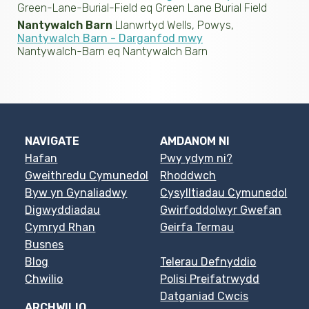
Green-Lane-Burial-Field eq Green Lane Burial Field
Nantywalch Barn
Llanwrtyd Wells, Powys,
Nantywalch Barn - Darganfod mwy
Nantywalch-Barn eq Nantywalch Barn
NAVIGATE
AMDANOM NI
Hafan
Pwy ydym ni?
Gweithredu Cymunedol
Rhoddwch
Byw yn Gynaliadwy
Cysylltiadau Cymunedol
Digwyddiadau
Gwirfoddolwyr Gwefan
Cymryd Rhan
Geirfa Termau
Busnes
Blog
Telerau Defnyddio
Chwilio
Polisi Preifatrwydd
Datganiad Cwcis
ARCHWILIO