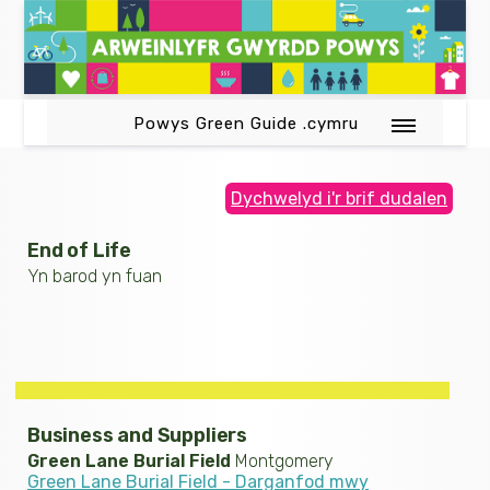
Powys Green Guide .cymru
Dychwelyd i'r brif dudalen
End of Life
Yn barod yn fuan
Business and Suppliers
Green Lane Burial Field
Montgomery
Green Lane Burial Field - Darganfod mwy