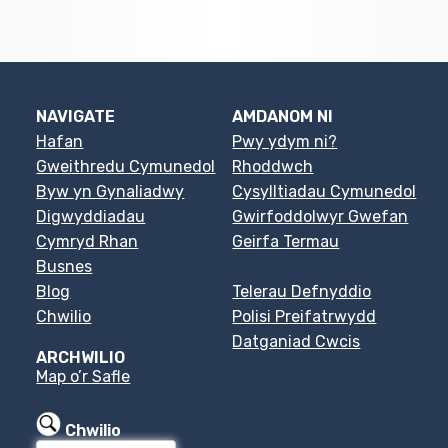
NAVIGATE
AMDANOM NI
Hafan
Pwy ydym ni?
Gweithredu Cymunedol
Rhoddwch
Byw yn Gynaliadwy
Cysylltiadau Cymunedol
Digwyddiadau
Gwirfoddolwyr Gwefan
Cymryd Rhan
Geirfa Termau
Busnes
Blog
Telerau Defnyddio
Chwilio
Polisi Preifatrwydd
Datganiad Cwcis
ARCHWILIO
Map o’r Safle
Chwilio