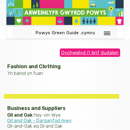
Powys Green Guide .cymru
Dychwelyd i'r brif dudalen
Fashion and Clothing
Yn barod yn fuan
Business and Suppliers
Oil and Oak
Hay-on-Wye
Oil and Oak - Darganfod mwy
Oil-and-Oak eq Oil and Oak