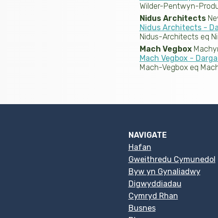
Wilder-Pentwyn-Produ
Nidus Architects
Ne
Nidus Architects - 
Nidus-Architects eq Ni
Mach Vegbox
Machyn
Mach Vegbox - Darg
Mach-Vegbox eq Mach
NAVIGATE
Hafan
Gweithredu Cymunedol
Byw yn Gynaliadwy
Digwyddiadau
Cymryd Rhan
Busnes