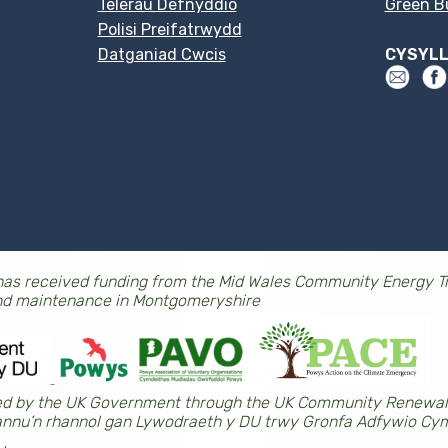
Telerau Defnyddio
Green Bu
Polisi Preifatrwydd
Datganiad Cwcis
CYSYL
as received funding from the Mid Wales Community Energy Tr
nd maintenance in Montgomeryshire
nded by the UK Government through the UK Community Renewa
riannu’n rhannol gan Lywodraeth y DU trwy Gronfa Adfywio Cy