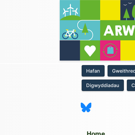
Hafan
Gweithre
Digwyddiadau
C
Home