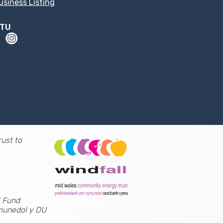
siness Listing
LTU
ust to
l Fund
munedol y DU