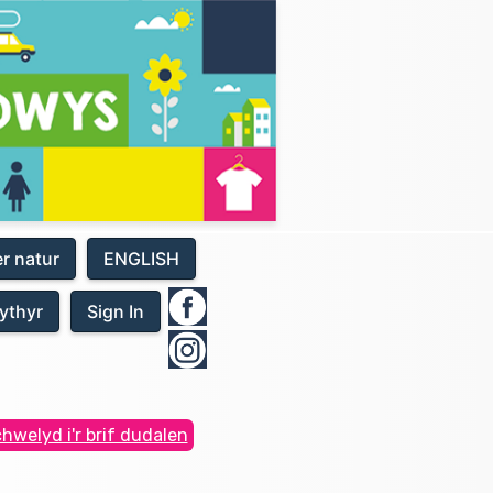
er natur
ENGLISH
ythyr
Sign In
hwelyd i'r brif dudalen