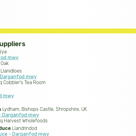
uppliers
Wye
nfod mwy
 Oak
Llanidloes
- Darganfod mwy
q Cobbler's Tea Room
od mwy
s
Lydham, Bishops Castle, Shropshire, UK
 - Darganfod mwy
q Harvest Wholefoods
duce
Llandrindod
uce - Darganfod mwy