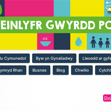
du Cymunedol
Byw yn Gynaliadwy
Lleoedd ar gyf
ymryd Rhan
Busnes
Blog
Chwilio
Cylchl
Dyc