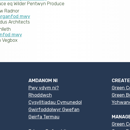
ce eq Wilder Pentwyn Produce
w Radnor
Darganfod mwy
dus Architects
lleth
anfod mwy
 Vegbox
AMDANOM NI
CREATE
Pwy ydym ni?
Green C
Rhoddwch
Green Bu
Cysylltiadau Cymunedol
Ychwan
Gwirfoddolwyr Gwefan
Geirfa Termau
MANAGE
Green C