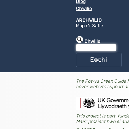
Blog
Chwilio
ARCHWILIO
Map o’r Safle
Chwilio
The Powys Green Guide h
cover website support a
This project is part-fu
Mae’r prosiect hwn ei a