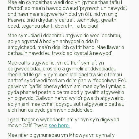
Mae ein cymdeithas wedi dod yn 'gymdeithas taflu i
ffwrdd', ac mae'n hawdd dweud 'prynwch un newydd',
ond nawr mae atgyweirio'n dod yn ôl i, nid yn unig
ffasiwn, ond i drydan y cartref, technoleg, gwaith
coed, teganau plant, dodrefn. , a beiciau!
Mae symudiad i ddechrau atgyweirio wedi dechrau,
ac yn ogystal â bod yn anhygoel o dda i'r
amgylchedd, mae'n dda i'ch cyfrif banc. Mae llawer o
bethau'n hawdd eu trwsio ac 'cystal â newydd'.
Mae caffis atgyweirio, yn eu ffurf symlaf, yn
ddigwyddiadau dros dro a gynhelir ar ddyddiadau
rheolaidd lle gall y gymuned leol gael trwsio eitemau
cartref sydd wedi torri am ddim gan wirfoddolwyr. Fe'u
gelwir yn 'gaffis' oherwydd yn aml mae cyfle i ymlacio
gyda phaned poeth o de tra bod y gwaith atgyweirio
yn digwydd. Gallwch hefyd wylio'r gwaith atgyweirio,
ac yn aml mae cyfle i ddysgu sut i atgyweirio pethau
eich hun os bydd gennych ddiddordeb.
I gael rhagor o wybodaeth am yr hyn sy'n digwydd
mewn Caffi Trwsio
see here.
Mae nifer o gymunedau ym Mhowys yn cynnal y