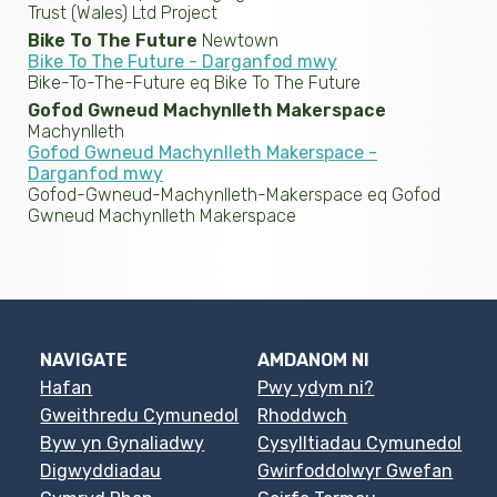
Trust (Wales) Ltd Project
Bike To The Future
Newtown
Bike To The Future - Darganfod mwy
Bike-To-The-Future eq Bike To The Future
Gofod Gwneud Machynlleth Makerspace
Machynlleth
Gofod Gwneud Machynlleth Makerspace -
Darganfod mwy
Gofod-Gwneud-Machynlleth-Makerspace eq Gofod
Gwneud Machynlleth Makerspace
NAVIGATE
AMDANOM NI
Hafan
Pwy ydym ni?
Gweithredu Cymunedol
Rhoddwch
Byw yn Gynaliadwy
Cysylltiadau Cymunedol
Digwyddiadau
Gwirfoddolwyr Gwefan