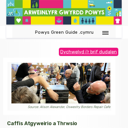
Powys Green Guide .cymru
Dychwelyd i'r brif dudalen
Source: Alison Alexander, Oswestry Borders Repair Cafe
Caffis Atgyweirio a Thrwsio