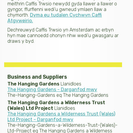
meithrin Caffis Trwsio newydd gyda llawer a llawer o
gyngor, ffurflenni wedi’u gwneud ymlaen llaw a
chymorth.
Dyma eu tudalen Cychwyn Caffi
Atgyweirio.
Dechreuwyd Caffis Trwsio yn Amsterdam ac erbyn
hyn mae cannoedd ohonyn nhw wedi'u gwasgaru ar
draws y byd.
Business and Suppliers
The Hanging Gardens
Llanidloes
The Hanging Gardens - Darganfod mwy
The-Hanging-Gardens eq The Hanging Gardens
The Hanging Gardens a Wilderness Trust
(Wales) Ltd Project
Llanidloes
The Hanging Gardens a Wilderness Trust (Wales)
Ltd Project - Darganfod mwy
The-Hanging-Gardens-a-Wilderness-Trust-(Wales)-
Ltd-Project eq The Hanging Gardens a Wilderness