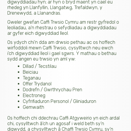
digwyddiadau hyn; ar hyn o bryd maent yn cael eu
rhedeg yn Llanfyllin, Llangatwg, Trefaldwyn, y
Drenewydd, a Llanandras.
Gweler gwefan Caffi Trwsio Cymru am restr gyfredol o
leoliadau, a’n rhestrau o sefydliadau a digwyddiadau
ar gyfer eich digwyddiad lleol.
Os ydych chi'n dda am drwsio pethau ac os hoffech
wirfoddoli mewn Caffi Trwsio, cysylltwch neu ewch
i'ch digwyddiad lleol i gael sgwrs. Y mathau o bethau
sydd angen eu trwsio yn aml yw:
Dillad / Tecstilau
Beiciau
Teganau
Offer Trydanol
Dodrefn / Gwrthrychau Pren
Electroneg
Cyfrifiaduron Personol / Gliniaduron
Gemwaith
Os hoffech chi ddechrau Caffi Atgyweirio yn eich ardal
chi, cysylltwch â’ch un agosaf i weld beth sy’n
digwydd, a chysylltwch â Chaffi Trwsio Cymru, sy’n