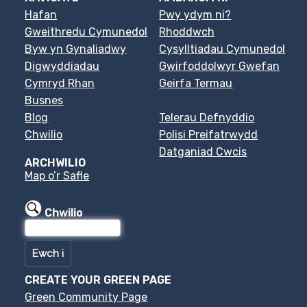
Hafan
Pwy ydym ni?
Gweithredu Cymunedol
Rhoddwch
Byw yn Gynaliadwy
Cysylltiadau Cymunedol
Digwyddiadau
Gwirfoddolwyr Gwefan
Cymryd Rhan
Geirfa Termau
Busnes
Blog
Telerau Defnyddio
Chwilio
Polisi Preifatrwydd
Datganiad Cwcis
ARCHWILIO
Map o’r Safle
Chwilio
CREATE YOUR GREEN PAGE
Green Community Page