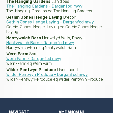
The Hanging Gardens
Llanidloes
The Hanging Gardens - Darganfod mwy
The-Hanging-Gardens eq The Hanging Gardens
Gethin Jones Hedge Laying
Brecon
Gethin Jones Hedge Laying - Darganfod mwy
Gethin-Jones-Hedge-Laying eq Gethin Jones Hedge
Laying
Nantywalch Barn
Llanwrtyd Wells, Powys,
Nantywalch Barn - Darganfod mwy
Nantywalch-Barn eq Nantywalch Barn
Wern Farm
Sarn
Wern Farm - Darganfod mwy
Wern-Farm eq Wern Farm
Wilder Pentwyn Produce
Llandrindod
Wilder Pentwyn Produce - Darganfod mwy
Wilder-Pentwyn-Produce eq Wilder Pentwyn Produce
NAVIGATE
AMDANOM NI