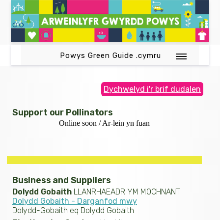
Powys Green Guide .cymru
Dychwelyd i'r brif dudalen
Support our Pollinators
Online soon / Ar-lein yn fuan
Business and Suppliers
Dolydd Gobaith
LLANRHAEADR YM MOCHNANT
Dolydd Gobaith - Darganfod mwy
Dolydd-Gobaith eq Dolydd Gobaith