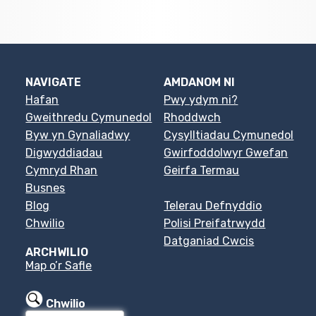
NAVIGATE
AMDANOM NI
Hafan
Pwy ydym ni?
Gweithredu Cymunedol
Rhoddwch
Byw yn Gynaliadwy
Cysylltiadau Cymunedol
Digwyddiadau
Gwirfoddolwyr Gwefan
Cymryd Rhan
Geirfa Termau
Busnes
Blog
Telerau Defnyddio
Chwilio
Polisi Preifatrwydd
Datganiad Cwcis
ARCHWILIO
Map o’r Safle
Chwilio