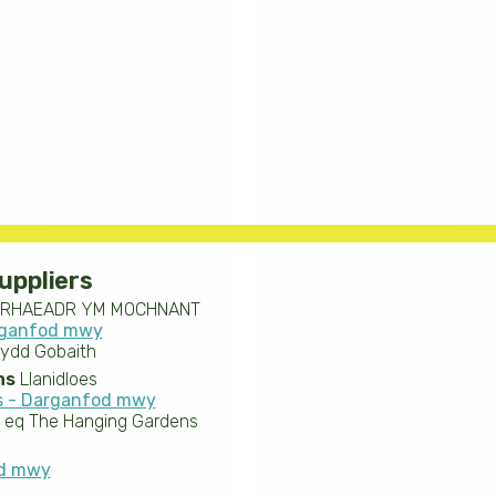
uppliers
RHAEADR YM MOCHNANT
rganfod mwy
lydd Gobaith
ns
Llanidloes
s - Darganfod mwy
 eq The Hanging Gardens
od mwy