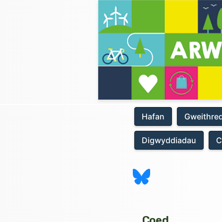
Hafan
Gweithre
Digwyddiadau
C
Coed