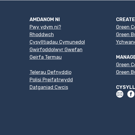
AMDANOM NI
CREATE
Pwy ydym ni?
Green C
Rhoddwch
Green Bu
Cysylltiadau Cymunedol
Ychwan
Gwirfoddolwyr Gwefan
Geirfa Termau
MANAGE
Green C
Telerau Defnyddio
Green Bu
Polisi Preifatrwydd
Datganiad Cwcis
CYSYL