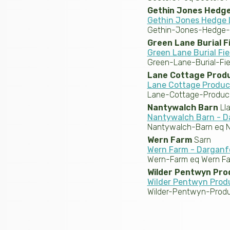
Gethin Jones Hedge
Gethin Jones Hedge 
Gethin-Jones-Hedge-L
Green Lane Burial F
Green Lane Burial Fi
Green-Lane-Burial-Fiel
Lane Cottage Prod
Lane Cottage Produ
Lane-Cottage-Produc
Nantywalch Barn
Lla
Nantywalch Barn - 
Nantywalch-Barn eq 
Wern Farm
Sarn
Wern Farm - Dargan
Wern-Farm eq Wern F
Wilder Pentwyn Pro
Wilder Pentwyn Prod
Wilder-Pentwyn-Produ