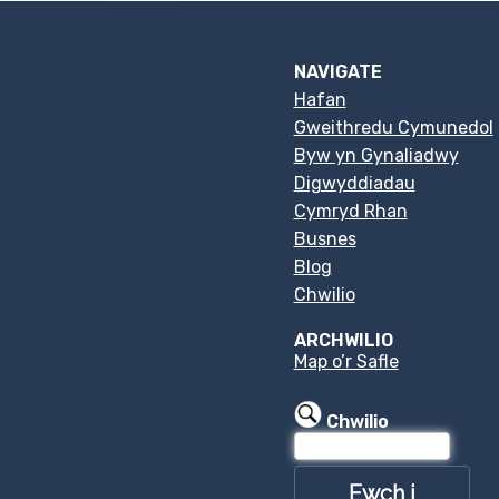
NAVIGATE
Hafan
Gweithredu Cymunedol
Byw yn Gynaliadwy
Digwyddiadau
Cymryd Rhan
Busnes
Blog
Chwilio
ARCHWILIO
Map o’r Safle
Chwilio