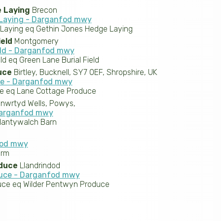
 Laying
Brecon
Laying - Darganfod mwy
aying eq Gethin Jones Hedge Laying
ield
Montgomery
eld - Darganfod mwy
d eq Green Lane Burial Field
uce
Birtley, Bucknell, SY7 0EF, Shropshire, UK
ce - Darganfod mwy
e eq Lane Cottage Produce
nwrtyd Wells, Powys,
Darganfod mwy
Nantywalch Barn
fod mwy
arm
duce
Llandrindod
uce - Darganfod mwy
ce eq Wilder Pentwyn Produce