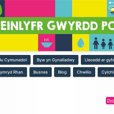
du Cymunedol
Byw yn Gynaliadwy
Lleoedd ar gyf
ymryd Rhan
Busnes
Blog
Chwilio
Cylchl
Dyc