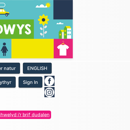
er natur
ENGLISH
ythyr
Sign In
hwelyd i'r brif dudalen